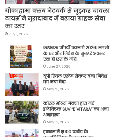
योकाहामा क्लब नेटवर्क से जुड़कर चावला
टायर्स ने मुरादाबाद में बढ़ाया ग्राहक सेवा
का स्तर
July 1, 2026
लखनऊ प्रॉपर्टी एक्सपो 2026: सपनों
के घर और निवेश के सुनहरे अवसर
एक ही छत के नीचे
June 27, 2026
यूपी रियल एस्टेट सेक्टर बना निवेश
का नया केंद्र
May 21, 2026
कोरल मोटर्स नेक्सा द्वारा नई
इलेक्ट्रिक SUV “E VITARA” का भव्य
अनावरण
May 19, 2026
हाथरस में ₹1,000 करोड़ के