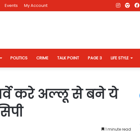
Instagr
AD
Events
My Account
Eve
Web
POLITICS
CRIME
TALK POINT
PAGE 3
LIFE STYLE
र्वे करे अल्लू से बने ये
ेसिपी
1 minute read