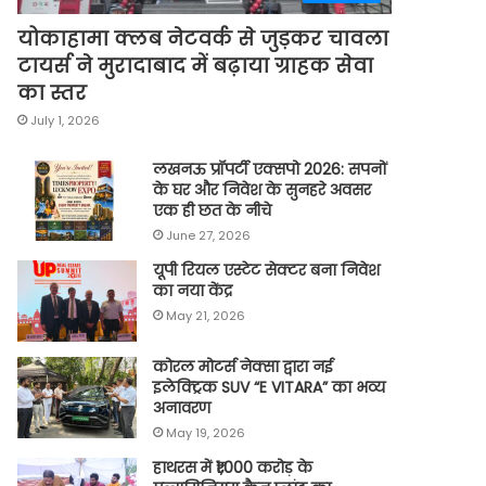
योकाहामा क्लब नेटवर्क से जुड़कर चावला
टायर्स ने मुरादाबाद में बढ़ाया ग्राहक सेवा
का स्तर
July 1, 2026
लखनऊ प्रॉपर्टी एक्सपो 2026: सपनों
के घर और निवेश के सुनहरे अवसर
एक ही छत के नीचे
June 27, 2026
यूपी रियल एस्टेट सेक्टर बना निवेश
का नया केंद्र
May 21, 2026
कोरल मोटर्स नेक्सा द्वारा नई
इलेक्ट्रिक SUV “E VITARA” का भव्य
अनावरण
May 19, 2026
हाथरस में ₹1,000 करोड़ के