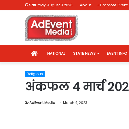
About
+ Promote Event
Saturday, August 8 2026
HOME
NATIONAL
STATE NEWS
EVENT INFO
Religious
अंकफल 4 मार्च 20
AdEvent Media
March 4, 2023