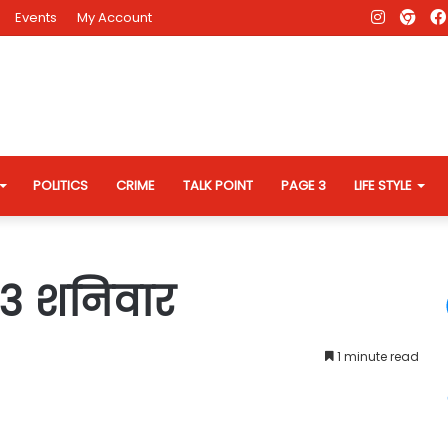
Instagr
AD
Events
My Account
Eve
Web
POLITICS
CRIME
TALK POINT
PAGE 3
LIFE STYLE
23 शनिवार
1 minute read