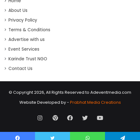
Home
About Us
Privacy Policy
Terms & Conditions
Advertise with us
Event Services
Karinde Trust NGO
Contact Us
© Copyright 2026, All Rights Reserved to Adeventmedia.com
Website Developed by -
Prabhat Media Creations
Instagram
AD
Facebook
X
Youtube
Event