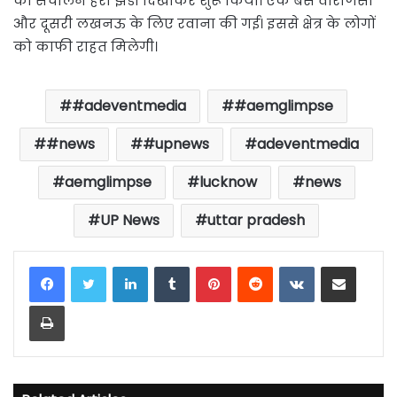
का संचालन हरी झंडी दिखाकर शुरू किया। एक बस वाराणसी
और दूसरी लखनऊ के लिए रवाना की गई। इससे क्षेत्र के लोगों
को काफी राहत मिलेगी।
#adeventmedia
#aemglimpse
#news
#upnews
adeventmedia
aemglimpse
lucknow
news
UP News
uttar pradesh
LinkedIn
Tumblr
Pinterest
Reddit
VKontakte
Share via Email
Print