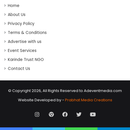
Home
About Us
Privacy Policy
Terms & Conditions
Advertise with us
Event Services
Karinde Trust NGO
Contact Us
© Copyright 2026, All Rights Reserved to Adeventmedia.com
Website Developed by -
Prabhat Media Creations
Instagram
AD
Facebook
X
Youtube
Event