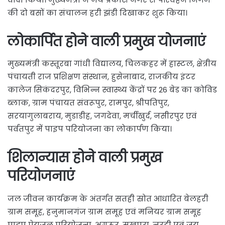
की दो बसों का संचालन हरी झंडी दिखाकर शुरू किया।
लोकार्पित होने वाली प्रमुख योजनाएं
मुख्यमंत्री कस्तूरबा गांधी विद्यालय, चिलकहर में हास्टल, क्षेत्रीय
पंचायती राज प्रशिक्षण संस्थान, हुसेनाबाद, राजकीय इंटर
कालेज सिकंदरपुर, विभिन्न स्वास्थ्य केंद्रों पर 26 बेड का कोविड
ब्लाक, ग्राम पंचायत संवरूपुर, रामपुर, श्रीपतिपुर,
सरयागुलाबराय, मुडाडीह, जगदेवा, मर्चीखुर्द, नसीरपुर एवं
पर्वतपुर में पाइप परियोजना का लोकार्पण किया।
शिलान्यास होने वाली प्रमुख
परियोजनाएं
जल जीवन कार्यक्रम के अंतर्गत सतही स्रोत आधारित बेलहरी
ग्राम समूह, हनुमानगंज ग्राम समूह एवं मनियर ग्राम समूह
पाइप पेयजल परियोजना, अगऊर, सुखपुरा, नरही एवं जय