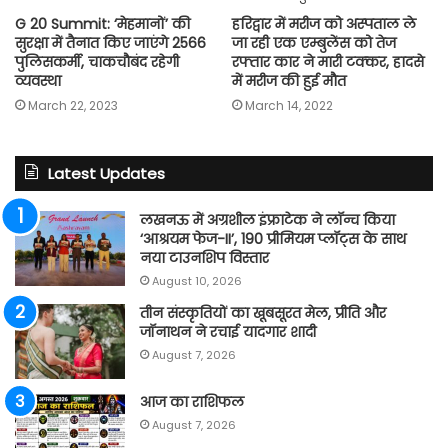
G 20 Summit: ‘मेहमानों’ की
हरिद्वार में मरीज को अस्‍पताल ले
सुरक्षा में तैनात किए जाएंगे 2566
जा रही एक एम्बुलेंस को तेज
पुलिसकर्मी, चाकचौबंद रहेगी
रफ्तार कार ने मारी टक्‍कर, हादसे
व्यवस्था
में मरीज की हुई मौत
March 22, 2023
March 14, 2022
Latest Updates
लखनऊ में अग्रशील इंफ्राटेक ने लॉन्च किया
‘आश्रयम फेज-II’, 190 प्रीमियम प्लॉट्स के साथ
नया टाउनशिप विस्तार
August 10, 2026
तीन संस्कृतियों का खूबसूरत मेल, प्रीति और
जॉनाथन ने रचाई यादगार शादी
August 7, 2026
आज का राशिफल
August 7, 2026