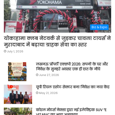
Biz & Expo
योकाहामा क्लब नेटवर्क से जुड़कर चावला टायर्स ने
मुरादाबाद में बढ़ाया ग्राहक सेवा का स्तर
July 1, 2026
लखनऊ प्रॉपर्टी एक्सपो 2026: सपनों के घर और
निवेश के सुनहरे अवसर एक ही छत के नीचे
June 27, 2026
यूपी रियल एस्टेट सेक्टर बना निवेश का नया केंद्र
May 21, 2026
कोरल मोटर्स नेक्सा द्वारा नई इलेक्ट्रिक SUV “E
VITARA” का भव्य अनावरण