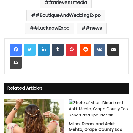
#adeventmedia
#BoutiqueAndWeddingExpo
#LucknowExpo
#news
LinkedIn
Tumblr
Pinterest
Reddit
VKontakte
Share via Email
Print
Related Articles
Miloni Dinani and Ankit
Mehta, Grape County Eco