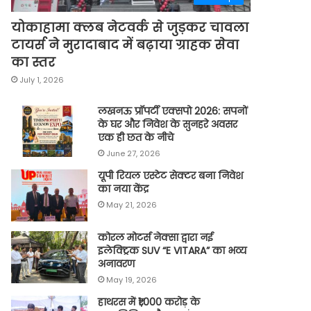
योकाहामा क्लब नेटवर्क से जुड़कर चावला
टायर्स ने मुरादाबाद में बढ़ाया ग्राहक सेवा
का स्तर
July 1, 2026
लखनऊ प्रॉपर्टी एक्सपो 2026: सपनों
के घर और निवेश के सुनहरे अवसर
एक ही छत के नीचे
June 27, 2026
यूपी रियल एस्टेट सेक्टर बना निवेश
का नया केंद्र
May 21, 2026
कोरल मोटर्स नेक्सा द्वारा नई
इलेक्ट्रिक SUV “E VITARA” का भव्य
अनावरण
May 19, 2026
हाथरस में ₹1,000 करोड़ के