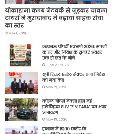
योकाहामा क्लब नेटवर्क से जुड़कर चावला
टायर्स ने मुरादाबाद में बढ़ाया ग्राहक सेवा
का स्तर
July 1, 2026
लखनऊ प्रॉपर्टी एक्सपो 2026: सपनों
के घर और निवेश के सुनहरे अवसर
एक ही छत के नीचे
June 27, 2026
यूपी रियल एस्टेट सेक्टर बना निवेश
का नया केंद्र
May 21, 2026
कोरल मोटर्स नेक्सा द्वारा नई
इलेक्ट्रिक SUV “E VITARA” का भव्य
अनावरण
May 19, 2026
हाथरस में ₹1,000 करोड़ के