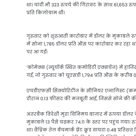
था। चांदी भी 323 रुपये की गिरावट के साथ 61,653 रुपय
प्रति किलोग्राम थी।
गुरुवार को शुरुआती कारोबार में डॉलर के मुकाबले रुपय
में सोना 1,785 डॉलर प्रति औंस पर कारोबार कर रहा थ
पर आ गई।
‘कोमेक्स (न्यूयॉर्क स्थित कमोडिटी एक्सचेंज) में हाज
गई, जो गुरुवार को यूएसडी 1,794 प्रति औंस के करी
एचडीएफसी सिक्योरिटीज के सीनियर एनालिस्ट (कमोडि
दौरान 0.13 फीसद की मजबूती आई, जिससे सोने की कीम
अंतरबैंक विदेशी मुद्रा विनिमय बाजार में रुपया डॉल
मुकाबले 13 पैसे चढ़कर 74.11 के स्तर पर पहुंच गया।
था। वैश्विक तेल बेंचमार्क ब्रेंट क्रूड वायदा 0.48 प्