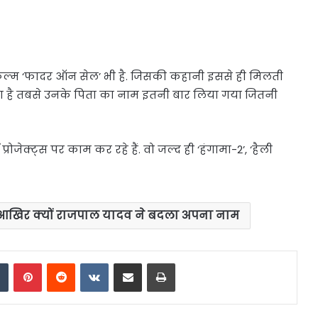
म ‘फादर ऑन सेल’ भी है. जिसकी कहानी इससे ही मिलती
ला है तबसे उनके पिता का नाम इतनी बार लिया गया जितनी
क्ट्स पर काम कर रहे हैं. वो जल्द ही ‘हंगामा-2’, ‘हैली
 आखिर क्यों राजपाल यादव ने बदला अपना नाम
dIn
Tumblr
Pinterest
Reddit
VKontakte
Share via Email
Print