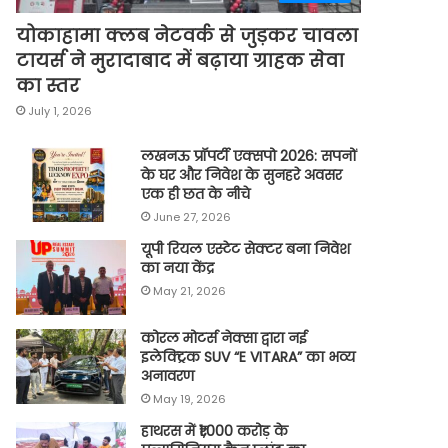
योकाहामा क्लब नेटवर्क से जुड़कर चावला
टायर्स ने मुरादाबाद में बढ़ाया ग्राहक सेवा
का स्तर
July 1, 2026
लखनऊ प्रॉपर्टी एक्सपो 2026: सपनों
के घर और निवेश के सुनहरे अवसर
एक ही छत के नीचे
June 27, 2026
यूपी रियल एस्टेट सेक्टर बना निवेश
का नया केंद्र
May 21, 2026
कोरल मोटर्स नेक्सा द्वारा नई
इलेक्ट्रिक SUV “E VITARA” का भव्य
अनावरण
May 19, 2026
हाथरस में ₹1,000 करोड़ के