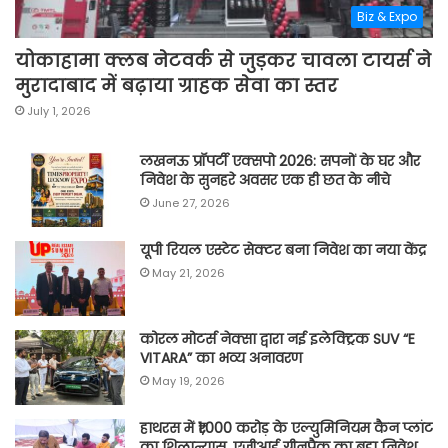
Biz & Expo
योकाहामा क्लब नेटवर्क से जुड़कर चावला टायर्स ने
मुरादाबाद में बढ़ाया ग्राहक सेवा का स्तर
July 1, 2026
लखनऊ प्रॉपर्टी एक्सपो 2026: सपनों के घर और
निवेश के सुनहरे अवसर एक ही छत के नीचे
June 27, 2026
यूपी रियल एस्टेट सेक्टर बना निवेश का नया केंद्र
May 21, 2026
कोरल मोटर्स नेक्सा द्वारा नई इलेक्ट्रिक SUV “E
VITARA” का भव्य अनावरण
May 19, 2026
हाथरस में ₹1,000 करोड़ के एल्युमिनियम कैन प्लांट
का शिलान्यास, एजीआई ग्रीनपैक का बड़ा निवेश