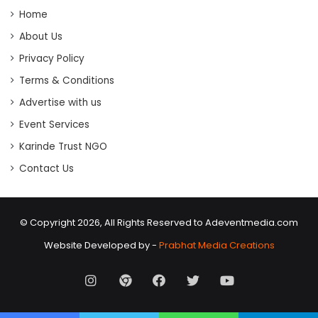
Home
About Us
Privacy Policy
Terms & Conditions
Advertise with us
Event Services
Karinde Trust NGO
Contact Us
© Copyright 2026, All Rights Reserved to Adeventmedia.com
Website Developed by -
Prabhat Media Creations
Instagram
AD
Facebook
X
Youtube
Event