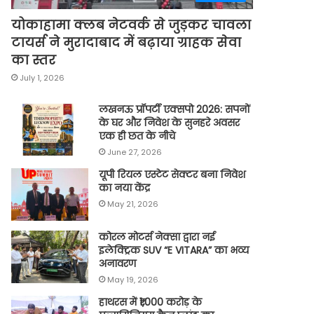
योकाहामा क्लब नेटवर्क से जुड़कर चावला
टायर्स ने मुरादाबाद में बढ़ाया ग्राहक सेवा
का स्तर
July 1, 2026
लखनऊ प्रॉपर्टी एक्सपो 2026: सपनों
के घर और निवेश के सुनहरे अवसर
एक ही छत के नीचे
June 27, 2026
यूपी रियल एस्टेट सेक्टर बना निवेश
का नया केंद्र
May 21, 2026
कोरल मोटर्स नेक्सा द्वारा नई
इलेक्ट्रिक SUV “E VITARA” का भव्य
अनावरण
May 19, 2026
हाथरस में ₹1,000 करोड़ के