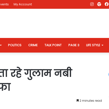
Instagr
AD
Events
My Account
Eve
Web
POLITICS
CRIME
TALK POINT
PAGE 3
LIFE STYLE
नेता रहे गुलाम नबी
ीफा
2 minutes read