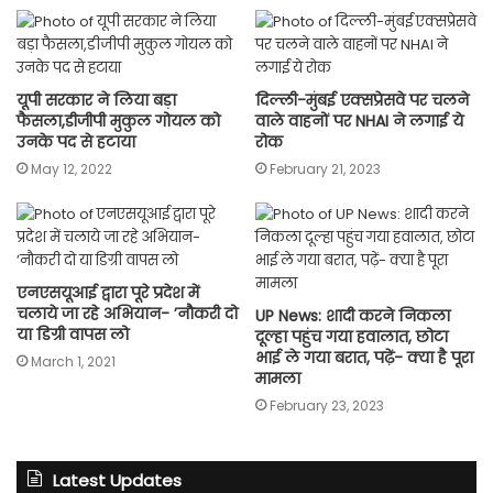
यूपी सरकार ने लिया बड़ा
दिल्ली-मुंबई एक्सप्रेसवे पर चलने
फैसला,डीजीपी मुकुल गोयल को
वाले वाहनों पर NHAI ने लगाई ये
उनके पद से हटाया
रोक
May 12, 2022
February 21, 2023
एनएसयूआई द्वारा पूरे प्रदेश में
चलाये जा रहे अभियान- ’नौकरी दो
UP News: शादी करने निकला
या डिग्री वापस लो
दूल्हा पहुंच गया हवालात, छोटा
भाई ले गया बरात, पढ़ें- क्या है पूरा
March 1, 2021
मामला
February 23, 2023
Latest Updates