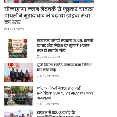
योकाहामा क्लब नेटवर्क से जुड़कर चावला
टायर्स ने मुरादाबाद में बढ़ाया ग्राहक सेवा
का स्तर
July 1, 2026
लखनऊ प्रॉपर्टी एक्सपो 2026: सपनों
के घर और निवेश के सुनहरे अवसर
एक ही छत के नीचे
June 27, 2026
यूपी रियल एस्टेट सेक्टर बना निवेश
का नया केंद्र
May 21, 2026
कोरल मोटर्स नेक्सा द्वारा नई
इलेक्ट्रिक SUV “E VITARA” का भव्य
अनावरण
May 19, 2026
हाथरस में ₹1,000 करोड़ के