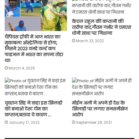
केएल राहुल की कप्तानी की
तारीफ कर,गौतम गंभीर ने एमएस
धोनी साधा पर निशाना
चैंपियंस ट्रॉफी में आज भारत का
March 23, 2022
मुकाबला ऑस्ट्रेलिया से होगा,
जिसने 2023 वनडे वर्ल्ड कप
फाइनल में भारत का सपना तोड़ा
था।
March 4, 2025
युवराज सिंह ने कहा इस खिलाड़ी
मोईन अली ने अपने ही देश के
को बनाओ टेस्ट टीम का
खिलाड़ी पर लगाए सनसनीखेज
कप्तान,बताया ये कारण …
आरोप
January 17, 2022
September 28, 2021