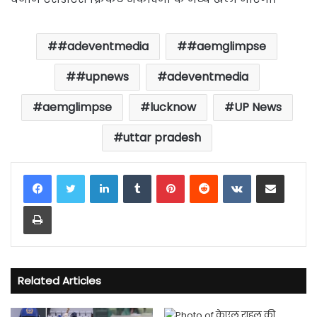
#adeventmedia
#aemglimpse
#upnews
adeventmedia
aemglimpse
lucknow
UP News
uttar pradesh
LinkedIn
Tumblr
Pinterest
Reddit
VKontakte
Share via Email
Print
Related Articles