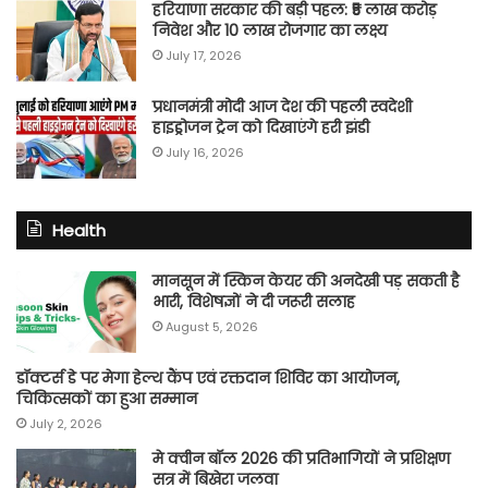
हरियाणा सरकार की बड़ी पहल: ₹5 लाख करोड़
निवेश और 10 लाख रोजगार का लक्ष्य
July 17, 2026
प्रधानमंत्री मोदी आज देश की पहली स्वदेशी
हाइड्रोजन ट्रेन को दिखाएंगे हरी झंडी
July 16, 2026
Health
मानसून में स्किन केयर की अनदेखी पड़ सकती है
भारी, विशेषज्ञों ने दी जरूरी सलाह
August 5, 2026
डॉक्टर्स डे पर मेगा हेल्थ कैंप एवं रक्तदान शिविर का आयोजन,
चिकित्सकों का हुआ सम्मान
July 2, 2026
मे क्वीन बॉल 2026 की प्रतिभागियों ने प्रशिक्षण
सत्र में बिखेरा जलवा