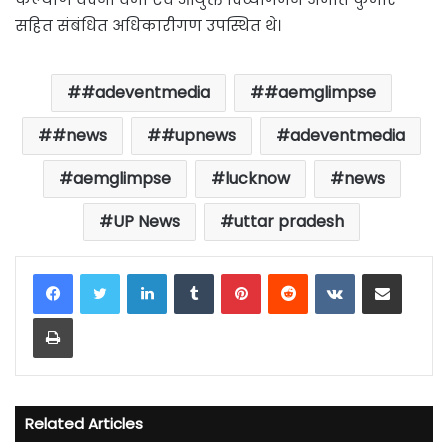
सहित संबंधित अधिकारीगण उपस्थित थे।
#adeventmedia
#aemglimpse
#news
#upnews
adeventmedia
aemglimpse
lucknow
news
UP News
uttar pradesh
LinkedIn
Tumblr
Pinterest
Reddit
VKontakte
Share via Email
Print
Related Articles