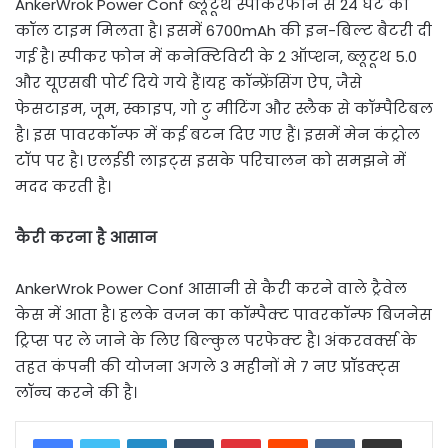
AnkerWrok Power Conf ब्लूटूथ स्पीकरफोन से 24 घंटे का
कॉल टाइम मिलता है। इसमें 6700mAh की इन-बिल्ट बैटरी दी
गई है। स्पीकर फोन में कनेक्टिविटी के 2 ऑप्शन, ब्लूटूथ 5.0
और यूएसबी पोर्ट दिये गये हैं।यह कॉन्फ्रेंसिंग ऐप, जैसे
फेसटाइम, जूम, स्काइप, गो टु मीटिंग और स्लैक से कॉम्‍पैटिबल
है। इस पावरकॉन्‍फ में कई बटन दिए गए हैं। इसमें मेन कंट्रोल
टॉप पर है। एलईडी लाइट्स इसके परिचालन को समझने में
मदद करती है।
कैरी करना है आसान
AnkerWrok Power Conf आसानी से कैरी करने वाले ट्रैवेल
केस में आता है। हलके वजन का कॉम्पैक्ट पावरकॉन्‍फ बिजनेस
ट्रिप्स पर ले जाने के लिए बिल्कुल परफेक्ट है। अंकरवर्क्स के
तहत कंपनी की योजना अगले 3 महीनों मे 7 नए प्रॉडक्ट्स
लॉन्च करने की है।
LinkedIn
Tumblr
Pinterest
Reddit
VKontakte
Share via Email