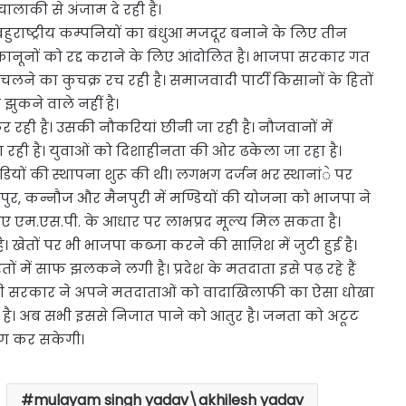
ालाकी से अंजाम दे रही है।
हुराष्ट्रीय कम्पनियों का बंधुआ मजदूर बनाने के लिए तीन
कानूनों को रद्द कराने के लिए आंदोलित है। भाजपा सरकार गत
ुचलने का कुचक्र रच रही है। समाजवादी पार्टी किसानों के हितों
 झुकने वाले नहीं है।
रही है। उसकी नौकरियां छीनी जा रही है। नौजवानों में
ं पा रही है। युवाओं को दिशाहीनता की ओर ढकेला जा रहा है।
यों की स्थापना शुरू की थी। लगभग दर्जन भर स्थानांे पर
ीपुर, कन्नौज और मैनपुरी में मण्डियों की योजना को भाजपा ने
 लिए एम.एस.पी. के आधार पर लाभप्रद मूल्य मिल सकता है।
तों पर भी भाजपा कब्जा करने की साज़िश में जुटी हुई है।
ें साफ झलकने लगी है। प्रदेश के मतदाता इसे पढ़ रहे हैं
ं किसी सरकार ने अपने मतदाताओं को वादाखिलाफी का ऐसा धोखा
 है। अब सभी इससे निजात पाने को आतुर है। जनता को अटूट
क्षण कर सकेगी।
mulayam singh yadav\akhilesh yadav