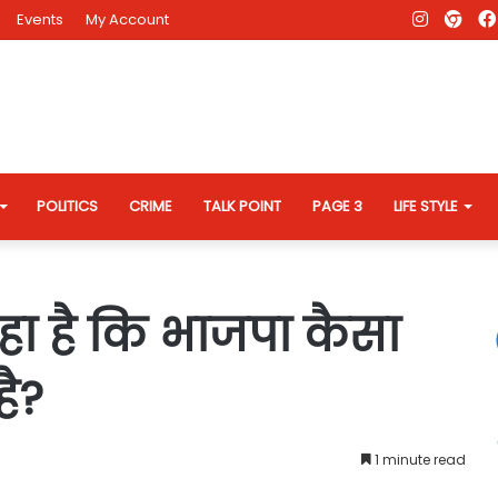
Instagr
AD
Events
My Account
Eve
Web
POLITICS
CRIME
TALK POINT
PAGE 3
LIFE STYLE
ा है कि भाजपा कैसा
ै?
1 minute read