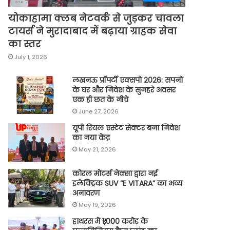
योकाहामा क्लब नेटवर्क से जुड़कर चावला
टायर्स ने मुरादाबाद में बढ़ाया ग्राहक सेवा
का स्तर
July 1, 2026
लखनऊ प्रॉपर्टी एक्सपो 2026: सपनों
के घर और निवेश के सुनहरे अवसर
एक ही छत के नीचे
June 27, 2026
यूपी रियल एस्टेट सेक्टर बना निवेश
का नया केंद्र
May 21, 2026
कोरल मोटर्स नेक्सा द्वारा नई
इलेक्ट्रिक SUV “E VITARA” का भव्य
अनावरण
May 19, 2026
हाथरस में ₹1,000 करोड़ के