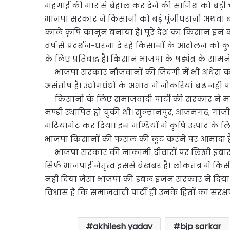
मंहगाई की मार से बेहाल कर देने की साजिश को बड़ी च
भाजपा सरकार ने किसानों को बड़े पूंजीघरानों अथवा ब
काले कृषि कानून बनाया है। पूरे देश का किसान इन 
वर्ष से प्रदर्शन-धरना दे रहे किसानों के आंदोलन को क
के लिए प्रतिबद्ध है। किसान भाजपा के षड्यंत्र के सामने
भाजपा सरकार नौजवानों की जिंदगी में भी अंधेरा कर 
असंतोष है। उद्योगधंधों के अभाव में नौकरियां बढ़ नही
किसानों के लिए समाजवादी पार्टी की सरकार ने मंडि
मण्डी स्थापित हो चुकी थी। सुल्तानपुर, आजमगढ़, गाज
मटियामेट कर दिया। इन मण्डियों में कृषि उत्पाद के
भाजपा किसानों की फसल की लूट करने पर आमादा है। खे
भाजपा सरकार की नाकामी दीवारों पर लिखी इबारतों म
सिर्फ भाजपाई नेतृत्व इससे बेखबर है। लोकतंत्र मे
नहीं दिया जैसा भाजपा की डबल इंजन सरकार ने दिया
विश्वास है कि समाजवादी पार्टी ही उनके हितों का संर
akhilesh yadav
bjp sarkar