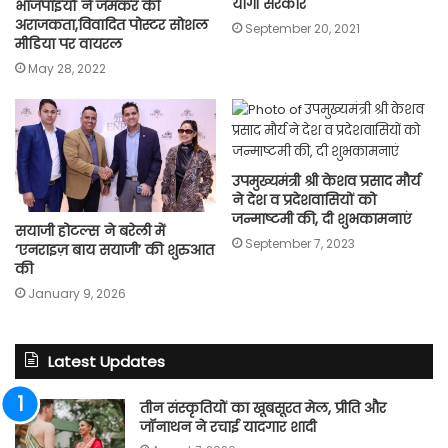
योगी सरकार
भाजपाइयों ने जमकर की
अराजकता,विवादित पोस्‍टर सोशल
September 20, 2021
मीडिया पर वायरल
May 28, 2022
उपमुख्यमंत्री श्री केशव प्रसाद मौर्य
ने देश व प्रदेशवासियों को
जन्माष्टमी की, दी शुभकामनाएं
सयाजी होटल्स ने बरेली में
September 7, 2023
‘एनराइज़ बाय सयाजी’ की शुरुआत
की
January 9, 2026
Latest Updates
तीन संस्कृतियों का खूबसूरत मेल, प्रीति और
जॉनाथन ने रचाई यादगार शादी