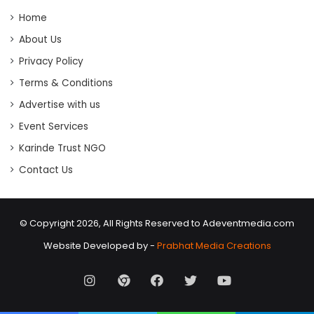
Home
About Us
Privacy Policy
Terms & Conditions
Advertise with us
Event Services
Karinde Trust NGO
Contact Us
© Copyright 2026, All Rights Reserved to Adeventmedia.com
Website Developed by -
Prabhat Media Creations
Instagram
AD
Facebook
X
Youtube
Event