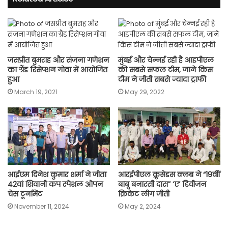
जसप्रीत बुमराह और संजना गणेशन
मुंबई और चेन्नई रही है आइपीएल
का ग्रैंड रिसेप्शन गोवा में आयोजित
की सबसे सफल टीम, जाने किस
हुआ
टीम ने जीती सबसे ज्यादा ट्राफी
March 19, 2021
May 29, 2022
आईएम दिनेश कुमार शर्मा ने जीता
आरईपीएल क्रूसेडस क्लब ने “19वीीं
42वां शिवानी कप स्पेशल ओपन
बाबू बनारसी दास” ‘ए’ डिवीजन
चेस टूर्नामेंट
क्रिकेट लीग जीती
November 11, 2024
May 2, 2024