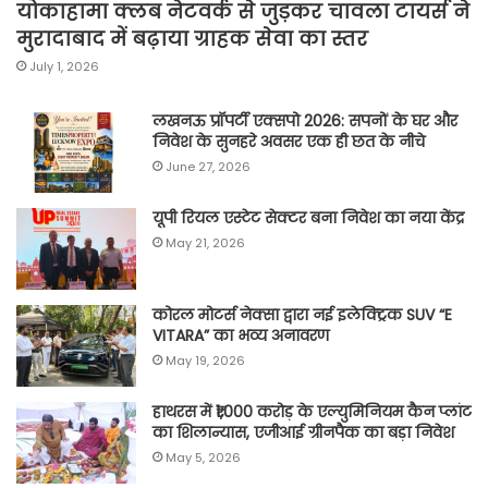
योकाहामा क्लब नेटवर्क से जुड़कर चावला टायर्स ने
मुरादाबाद में बढ़ाया ग्राहक सेवा का स्तर
July 1, 2026
लखनऊ प्रॉपर्टी एक्सपो 2026: सपनों के घर और
निवेश के सुनहरे अवसर एक ही छत के नीचे
June 27, 2026
यूपी रियल एस्टेट सेक्टर बना निवेश का नया केंद्र
May 21, 2026
कोरल मोटर्स नेक्सा द्वारा नई इलेक्ट्रिक SUV “E
VITARA” का भव्य अनावरण
May 19, 2026
हाथरस में ₹1,000 करोड़ के एल्युमिनियम कैन प्लांट
का शिलान्यास, एजीआई ग्रीनपैक का बड़ा निवेश
May 5, 2026