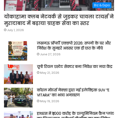
Biz & Expo
योकाहामा क्लब नेटवर्क से जुड़कर चावला टायर्स ने
मुरादाबाद में बढ़ाया ग्राहक सेवा का स्तर
July 1, 2026
लखनऊ प्रॉपर्टी एक्सपो 2026: सपनों के घर और
निवेश के सुनहरे अवसर एक ही छत के नीचे
June 27, 2026
यूपी रियल एस्टेट सेक्टर बना निवेश का नया केंद्र
May 21, 2026
कोरल मोटर्स नेक्सा द्वारा नई इलेक्ट्रिक SUV “E
VITARA” का भव्य अनावरण
May 19, 2026
हाथरस में ₹1,000 करोड़ के एल्युमिनियम कैन प्लांट