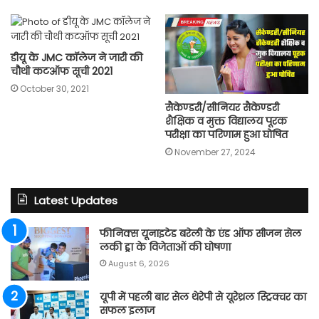
डीयू के JMC कॉलेज ने जारी की
चौथी कटऑफ सूची 2021
October 30, 2021
सैकेण्डरी/सीनियर सैकेण्डरी
शैक्षिक व मुक्त विद्यालय पूरक
परीक्षा का परिणाम हुआ घोषित
November 27, 2024
Latest Updates
फीनिक्स यूनाइटेड बरेली के एंड ऑफ सीजन सेल
लकी ड्रा के विजेताओं की घोषणा
August 6, 2026
यूपी में पहली बार सेल थेरेपी से यूरेथ्रल स्ट्रिक्चर का
सफल इलाज