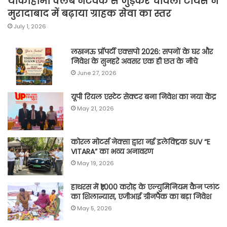
योकाहामा क्लब नेटवर्क से जुड़कर चावला टायर्स ने
मुरादाबाद में बढ़ाया ग्राहक सेवा का स्तर
July 1, 2026
लखनऊ प्रॉपर्टी एक्सपो 2026: सपनों के घर और
निवेश के सुनहरे अवसर एक ही छत के नीचे
June 27, 2026
यूपी रियल एस्टेट सेक्टर बना निवेश का नया केंद्र
May 21, 2026
कोरल मोटर्स नेक्सा द्वारा नई इलेक्ट्रिक SUV “E
VITARA” का भव्य अनावरण
May 19, 2026
हाथरस में ₹1,000 करोड़ के एल्युमिनियम कैन प्लांट
का शिलान्यास, एजीआई ग्रीनपैक का बड़ा निवेश
May 5, 2026