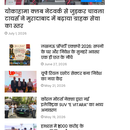
योकाहामा क्लब नेटवर्क से जुड़कर चावला
टायर्स ने मुरादाबाद में बढ़ाया ग्राहक सेवा
का स्तर
July 1, 2026
लखनऊ प्रॉपर्टी एक्सपो 2026: सपनों
के घर और निवेश के सुनहरे अवसर
एक ही छत के नीचे
June 27, 2026
यूपी रियल एस्टेट सेक्टर बना निवेश
का नया केंद्र
May 21, 2026
कोरल मोटर्स नेक्सा द्वारा नई
इलेक्ट्रिक SUV “E VITARA” का भव्य
अनावरण
May 19, 2026
हाथरस में ₹1,000 करोड़ के