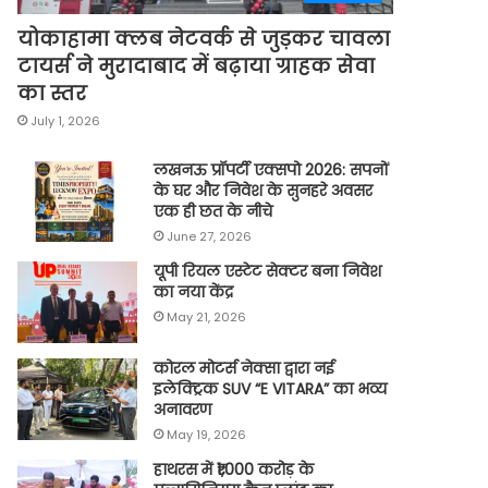
योकाहामा क्लब नेटवर्क से जुड़कर चावला
टायर्स ने मुरादाबाद में बढ़ाया ग्राहक सेवा
का स्तर
July 1, 2026
लखनऊ प्रॉपर्टी एक्सपो 2026: सपनों
के घर और निवेश के सुनहरे अवसर
एक ही छत के नीचे
June 27, 2026
यूपी रियल एस्टेट सेक्टर बना निवेश
का नया केंद्र
May 21, 2026
कोरल मोटर्स नेक्सा द्वारा नई
इलेक्ट्रिक SUV “E VITARA” का भव्य
अनावरण
May 19, 2026
हाथरस में ₹1,000 करोड़ के