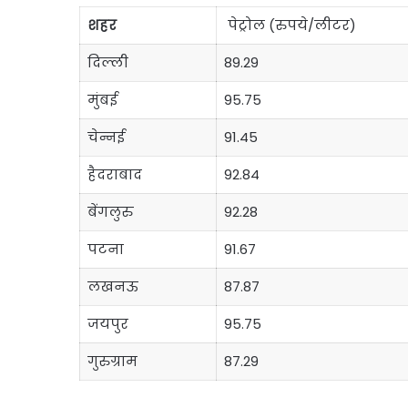
शहर
पेट्रोल (रुपये/लीटर)
दिल्ली
89.29
मुंबई
95.75
चेन्नई
91.45
हैदराबाद
92.84
बेंगलुरु
92.28
पटना
91.67
लखनऊ
87.87
जयपुर
95.75
गुरुग्राम
87.29