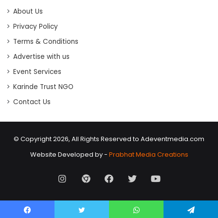
About Us
Privacy Policy
Terms & Conditions
Advertise with us
Event Services
Karinde Trust NGO
Contact Us
© Copyright 2026, All Rights Reserved to Adeventmedia.com
Website Developed by -
Prabhat Media Creations
Instagram
AD
Facebook
X
Youtube
Event