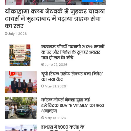
योकाहामा क्लब नेटवर्क से जुड़कर चावला
टायर्स ने मुरादाबाद में बढ़ाया ग्राहक सेवा
का स्तर
July 1, 2026
लखनऊ प्रॉपर्टी एक्सपो 2026: सपनों
के घर और निवेश के सुनहरे अवसर
एक ही छत के नीचे
June 27, 2026
यूपी रियल एस्टेट सेक्टर बना निवेश
का नया केंद्र
May 21, 2026
कोरल मोटर्स नेक्सा द्वारा नई
इलेक्ट्रिक SUV “E VITARA” का भव्य
अनावरण
May 19, 2026
हाथरस में ₹1,000 करोड़ के