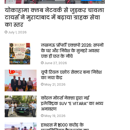
योकाहामा क्लब नेटवर्क से जुड़कर चावला
टायर्स ने मुरादाबाद में बढ़ाया ग्राहक सेवा
का स्तर
July 1, 2026
लखनऊ प्रॉपर्टी एक्सपो 2026: सपनों
के घर और निवेश के सुनहरे अवसर
एक ही छत के नीचे
June 27, 2026
यूपी रियल एस्टेट सेक्टर बना निवेश
का नया केंद्र
May 21, 2026
कोरल मोटर्स नेक्सा द्वारा नई
इलेक्ट्रिक SUV “E VITARA” का भव्य
अनावरण
May 19, 2026
हाथरस में ₹1,000 करोड़ के