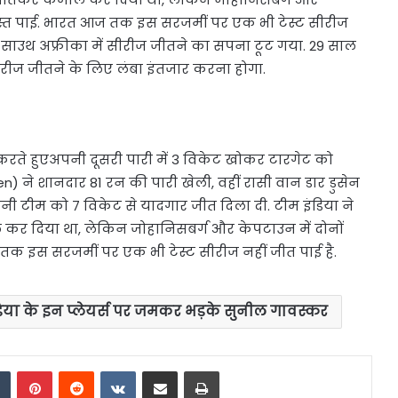
शिकस्त पाई. भारत आज तक इस सरजमीं पर एक भी टेस्ट सीरीज
ा साउथ अफ्रीका में सीरीज जीतने का सपना टूट गया. 29 साल
ीरीज जीतने के लिए लंबा इंतजार करना होगा.
करते हुएअपनी दूसरी पारी में 3 विकेट खोकर टारगेट को
े शानदार 81 रन की पारी खेली, वहीं रासी वान डार डुसेन
नी टीम को 7 विकेट से यादगार जीत दिला दी. टीम इंडिया ने
ल कर दिया था, लेकिन जोहानिसबर्ग और केपटाउन में दोनों
ज तक इस सरजमीं पर एक भी टेस्ट सीरीज नहीं जीत पाई है.
डिया के इन प्लेयर्स पर जमकर भड़के सुनील गावस्कर
dIn
Tumblr
Pinterest
Reddit
VKontakte
Share via Email
Print