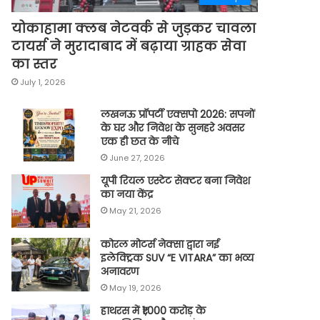
योकाहामा क्लब नेटवर्क से जुड़कर चावला
टायर्स ने मुरादाबाद में बढ़ाया ग्राहक सेवा
का स्तर
July 1, 2026
लखनऊ प्रॉपर्टी एक्सपो 2026: सपनों
के घर और निवेश के सुनहरे अवसर
एक ही छत के नीचे
June 27, 2026
यूपी रियल एस्टेट सेक्टर बना निवेश
का नया केंद्र
May 21, 2026
कोरल मोटर्स नेक्सा द्वारा नई
इलेक्ट्रिक SUV “E VITARA” का भव्य
अनावरण
May 19, 2026
हाथरस में ₹1,000 करोड़ के