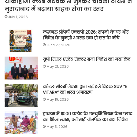
योकाहामा क्लब नेटवर्क से जुड़कर चावला टायर्स ने
मुरादाबाद में बढ़ाया ग्राहक सेवा का स्तर
July 1, 2026
लखनऊ प्रॉपर्टी एक्सपो 2026: सपनों के घर और
निवेश के सुनहरे अवसर एक ही छत के नीचे
June 27, 2026
यूपी रियल एस्टेट सेक्टर बना निवेश का नया केंद्र
May 21, 2026
कोरल मोटर्स नेक्सा द्वारा नई इलेक्ट्रिक SUV “E
VITARA” का भव्य अनावरण
May 19, 2026
हाथरस में ₹1,000 करोड़ के एल्युमिनियम कैन प्लांट
का शिलान्यास, एजीआई ग्रीनपैक का बड़ा निवेश
May 5, 2026