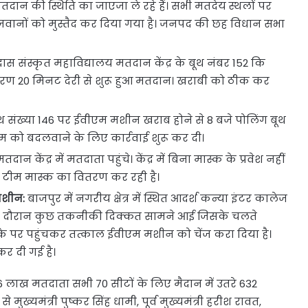
तदान की स्थिति का जाएजा ले रहे हैं। सभी मतदेय स्थलों पर
े जवानों को मुस्तैद कर दिया गया है। जनपद की छह विधान सभा
दास संस्कृत महाविद्यालय मतदान केंद्र के बूथ नंबर 152 कि
रण 20 मिनट देरी से शुरू हुआ मतदान। खराबी को ठीक कर
ूथ संख्या 146 पर ईवीएम मशीन खराब होने से 8 बजे पोलिंग बूथ
एम को बदलवाने के लिए कार्रवाई शुरू कर दी।
दान केंद्र में मतदाता पहुंचे। केंद्र में बिना मास्क के प्रवेश नहीं
ी एक टीम मास्क का वितरण कर रही है।
 मशीन:
बाजपुर में नगरीय क्षेत्र में स्थित आदर्श कन्या इंटर कालेज
ोल के दौरान कुछ तकनीकी दिक्कत सामने आई जिसके चलते
े पर पहुंचकर तत्काल ईवीएम मशीन को चेंज करा दिया है।
कर दी गई है।
6 लाख मतदाता सभी 70 सीटों के लिए मैदान में उतरे 632
े मुख्यमंत्री पुष्कर सिंह धामी, पूर्व मुख्यमंत्री हरीश रावत,