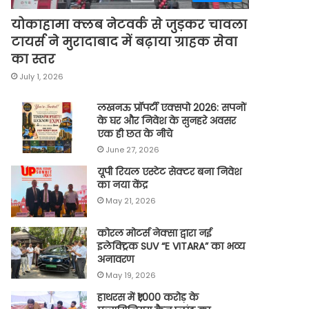
योकाहामा क्लब नेटवर्क से जुड़कर चावला
टायर्स ने मुरादाबाद में बढ़ाया ग्राहक सेवा
का स्तर
July 1, 2026
लखनऊ प्रॉपर्टी एक्सपो 2026: सपनों
के घर और निवेश के सुनहरे अवसर
एक ही छत के नीचे
June 27, 2026
यूपी रियल एस्टेट सेक्टर बना निवेश
का नया केंद्र
May 21, 2026
कोरल मोटर्स नेक्सा द्वारा नई
इलेक्ट्रिक SUV “E VITARA” का भव्य
अनावरण
May 19, 2026
हाथरस में ₹1,000 करोड़ के