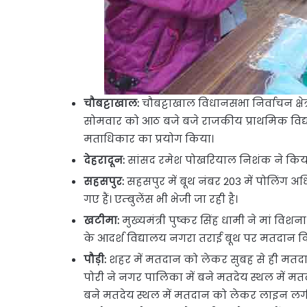
चौबट्टाखाल:
चौबट्टाखाल विधानसभा निर्वाचन क्षेत
सोमवार को आठ बजे बजे राजकीय प्राथमिक विद्
मताधिकार का प्रयोग किया।
देहरादून:
सांसद रमेश पोखरियाल निशंक ने किय
सहसपुर:
सहसपुर में बूथ नंबर 203 में पोलिंग अध
गए हैं। एम्बुलेंस भी भेजी जा रही है।
खटीमा:
मुख्यमंत्री पुष्कर सिंह धामी ने मां विश
के आदर्श विद्यालय नगरा तराई बूथ पर मतदान क
पौड़ी:
शहर में मतदान को लेकर सुबह से ही मतदाता
पोरी ने नगर पालिका में बने मतदेय स्थल में म
बने मतदेय स्थल में मतदान को लेकर लाइन लगी 