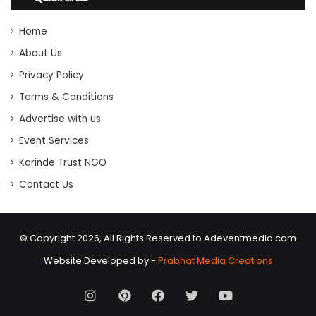
Home
About Us
Privacy Policy
Terms & Conditions
Advertise with us
Event Services
Karinde Trust NGO
Contact Us
© Copyright 2026, All Rights Reserved to Adeventmedia.com
Website Developed by -
Prabhat Media Creations
Instagram
AD
Facebook
X
Youtube