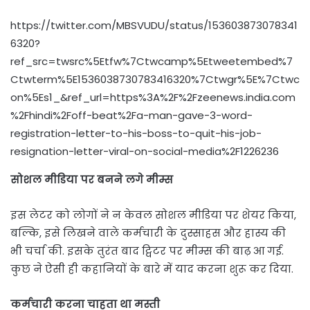
https://twitter.com/MBSVUDU/status/153603873078341
6320?
ref_src=twsrc%5Etfw%7Ctwcamp%5Etweetembed%7
Ctwterm%5E1536038730783416320%7Ctwgr%5E%7Ctwc
on%5Es1_&ref_url=https%3A%2F%2Fzeenews.india.com
%2Fhindi%2Foff-beat%2Fa-man-gave-3-word-
registration-letter-to-his-boss-to-quit-his-job-
resignation-letter-viral-on-social-media%2F1226236
सोशल मीडिया पर बनने लगे मीम्स
इस लेटर को लोगों ने न केवल सोशल मीडिया पर शेयर किया,
बल्कि, इसे लिखने वाले कर्मचारी के दुस्साहस और हास्य की
भी चर्चा की. इसके तुरंत बाद ट्विटर पर मीम्स की बाढ़ आ गई.
कुछ ने ऐसी ही कहानियों के बारे में याद करना शुरू कर दिया.
कर्मचारी करना चाहता था मस्ती