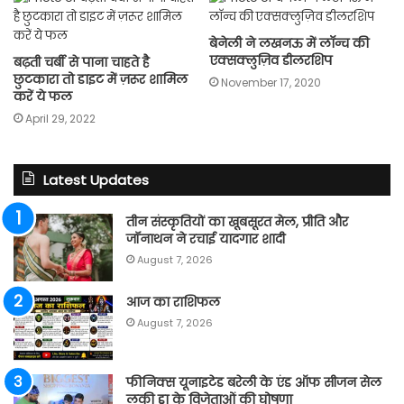
बेनेली ने लखनऊ में लाॅन्च की
एक्सक्लुज़िव डीलरशिप
बढ़ती चर्बी से पाना चाहते है
छुटकारा तो डाइट में ज़रूर शामिल
November 17, 2020
करें ये फल
April 29, 2022
Latest Updates
तीन संस्कृतियों का खूबसूरत मेल, प्रीति और
जॉनाथन ने रचाई यादगार शादी
August 7, 2026
आज का राशिफल
August 7, 2026
फीनिक्स यूनाइटेड बरेली के एंड ऑफ सीजन सेल
लकी ड्रा के विजेताओं की घोषणा