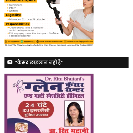
“कैंसर लाइलाज नहीं है”