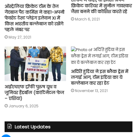
क्रिकेट करियर में सुनील गावस्कर
ऑस्ट्रेलिया क्रिकेट टीम के तेज
जैसा बनने की कोशिश करते रहे
गेंदबाज पैट कमिंस ने कहा-अपनी
फेवरेट टेस्ट प्लेइंग इलेवन XI में
March 6, 2021
किस भारतीय बल्लेबाज को रखेंगे
पहले नंबर पर
May 27, 2021
अदिति हुंडिया ने इस ब्लैक ड्रेस में
लगाई आग, टीम इंडिया का ये
बल्लेबाज कर रहा डेट
आईएचएफ ट्रॉफी पुरुष यूथ व
November 13, 2021
जूनियर हैंडबॉल (कांटिनेंटल फेज
– एशिया)
January 6, 2025
Latest Updates