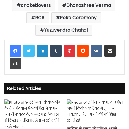
cricketlovers
Dhanashree Verma
RCB
Roka Ceremony
Yuzuvendra Chahal
LinkedIn
Tumblr
Pinterest
Reddit
VKontakte
Share via Email
Print
Related Articles
सचिन ने कहा, वो हमेशा अपने