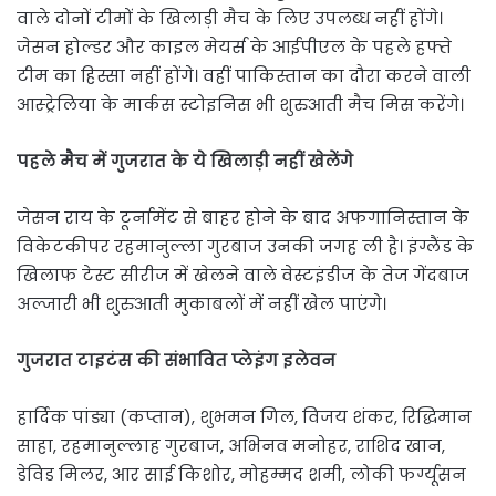
वाले दोनों टीमों के खिलाड़ी मैच के लिए उपलब्ध नहीं होंगे।
जेसन होल्डर और काइल मेयर्स के आईपीएल के पहले हफ्ते
टीम का हिस्सा नहीं होंगे। वहीं पाकिस्तान का दौरा करने वाली
आस्ट्रेलिया के मार्कस स्टोइनिस भी शुरुआती मैच मिस करेंगे।
पहले मैच में गुजरात के ये खिलाड़ी नहीं खेलेंगे
जेसन राय के टूर्नामेंट से बाहर होने के बाद अफगानिस्तान के
विकेटकीपर रहमानुल्ला गुरबाज उनकी जगह ली है। इंग्लैंड के
खिलाफ टेस्ट सीरीज में खेलने वाले वेस्टइंडीज के तेज गेंदबाज
अल्जारी भी शुरुआती मुकाबलों में नहीं खेल पाएंगे।
गुजरात टाइटंस की संभावित प्लेइंग इलेवन
हार्दिक पांड्या (कप्तान), शुभमन गिल, विजय शंकर, रिद्धिमान
साहा, रहमानुल्लाह गुरबाज, अभिनव मनोहर, राशिद खान,
डेविड मिलर, आर साई किशोर, मोहम्मद शमी, लोकी फर्ग्यूसन