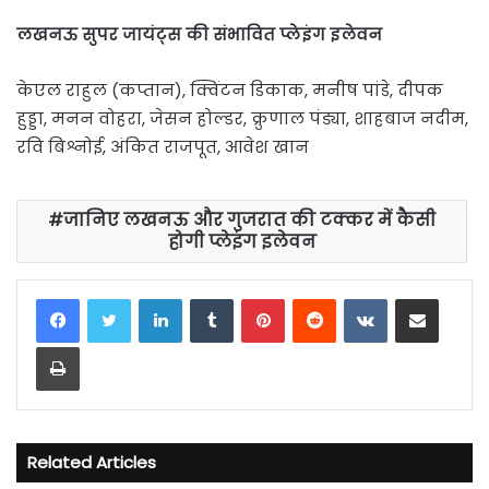
लखनऊ सुपर जायंट्स की संभावित प्लेइंग इलेवन
केएल राहुल (कप्तान), क्विंटन डिकाक, मनीष पांडे, दीपक
हुड्डा, मनन वोहरा, जेसन होल्डर, क्रुणाल पंड्या, शाहबाज नदीम,
रवि बिश्नोई, अंकित राजपूत, आवेश खान
जानिए लखनऊ और गुजरात की टक्कर में कैसी
होगी प्लेइंग इलेवन
LinkedIn
Tumblr
Pinterest
Reddit
VKontakte
Share via Email
Print
Related Articles