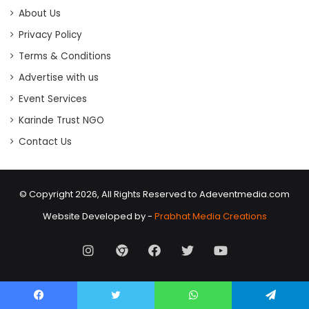
About Us
Privacy Policy
Terms & Conditions
Advertise with us
Event Services
Karinde Trust NGO
Contact Us
© Copyright 2026, All Rights Reserved to Adeventmedia.com
Website Developed by -
Prabhat Media Creations
Instagram
AD
Facebook
X
Youtube
Event
Facebook
Twitter
WhatsApp
Telegram