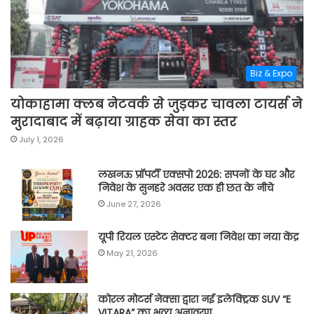
Biz & Expo
योकाहामा क्लब नेटवर्क से जुड़कर चावला टायर्स ने
मुरादाबाद में बढ़ाया ग्राहक सेवा का स्तर
July 1, 2026
लखनऊ प्रॉपर्टी एक्सपो 2026: सपनों के घर और
निवेश के सुनहरे अवसर एक ही छत के नीचे
June 27, 2026
यूपी रियल एस्टेट सेक्टर बना निवेश का नया केंद्र
May 21, 2026
कोरल मोटर्स नेक्सा द्वारा नई इलेक्ट्रिक SUV “E
VITARA” का भव्य अनावरण