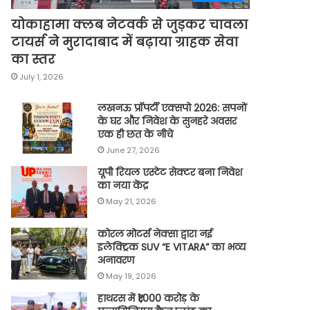
योकाहामा क्लब नेटवर्क से जुड़कर चावला
टायर्स ने मुरादाबाद में बढ़ाया ग्राहक सेवा
का स्तर
July 1, 2026
लखनऊ प्रॉपर्टी एक्सपो 2026: सपनों
के घर और निवेश के सुनहरे अवसर
एक ही छत के नीचे
June 27, 2026
यूपी रियल एस्टेट सेक्टर बना निवेश
का नया केंद्र
May 21, 2026
कोरल मोटर्स नेक्सा द्वारा नई
इलेक्ट्रिक SUV “E VITARA” का भव्य
अनावरण
May 19, 2026
हाथरस में ₹1,000 करोड़ के