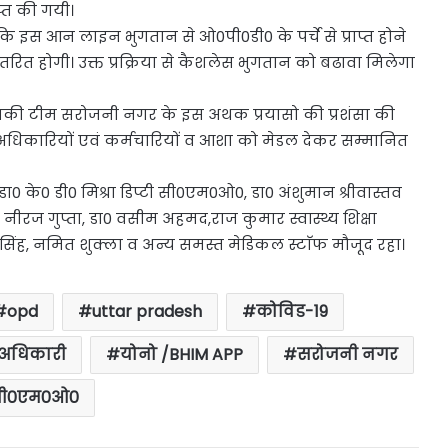
प्त की गयी।
ि इस आन लाइन भुगतान से ओ0पी0डी0 के पर्चे से प्राप्त होने
ंतरित होगी। उक्त प्रक्रिया से कैशलेस भुगतान को बढावा मिलेगा
उनकी टीम सरोजनी नगर के इस अथक प्रयासो की प्रशंसा की
 अधिकारियों एवं कर्मचारियों व आशा को मेडल देकर सम्मानित
 के0 डी0 मिश्रा डिप्टी सी0एम0ओ0, डा0 अंशुमान श्रीवास्तव
 नीरज गुप्ता, डा0 वसीम अहमद,राज कुमार स्वास्थ्य शिक्षा
सिंह, नमित शुक्ला व अन्य समस्त मेडिकल स्टाॅफ मौजूद रहा।
opd
uttar pradesh
कोविड-19
 अधिकारी
योनो /BHIM APP
सरोजनी नगर
ी0एम0ओ0