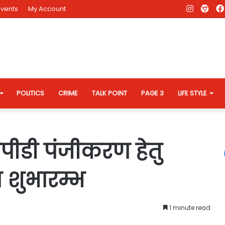
Instagr
AD
Events
My Account
Eve
Web
POLITICS
CRIME
TALK POINT
PAGE 3
LIFE STYLE
ीडी पंजीकरण हेतु
 शुभारम्भ
1 minute read