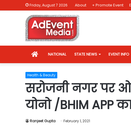
About
+ Promote Event
Friday, August 7 2026
HOME
NATIONAL
STATE NEWS
EVENT INFO
Health & Beauty
सरोजनी नगर पर ओप
योनो /BHIM APP का
Ranjeet Gupta
February 1, 2021