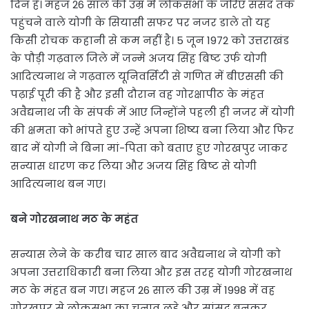
दिन है। महज 26 साल की उम्र में लोकसभा के जरिए संसद तक
पहुंचने वाले योगी के सियासी सफर पर नजर डाले तो यह
किसी रोचक कहानी से कम नहीं है। 5 जून 1972 को उत्तराखंड
के पौड़ी गढ़वाल जिले में जन्मे अजय सिंह बिष्ट उर्फ योगी
आदित्यनाथ ने गढ़वाल यूनिवर्सिटी से गणित में बीएससी की
पढ़ाई पूरी की है और इसी दौरान वह गोरक्षापीठ के मंहत
अवैद्यनाथ जी के संपर्क में आए जिन्होंने पहली ही नजर में योगी
की क्षमता को भांपते हुए उन्हें अपना शिष्य बना लिया और फिर
बाद में योगी ने बिना मां-पिता को बताए हुए गोरखपुर जाकर
सन्यास धारण कर लिया और अजय सिंह बिष्ट से योगी
आदित्यनाथ बन गए।
बने गोरखनाथ मठ के महंत
सन्यास लेने के करीब चार साल बाद अवैद्यनाथ ने योगी को
अपना उत्तराधिकारी बना लिया और इस तरह योगी गोरखनाथ
मठ के मंहत बन गए। महज 26 साल की उम्र में 1998 में वह
गोरखपुर से लोकसभा का चुनाव लड़े और सांसद बनकर