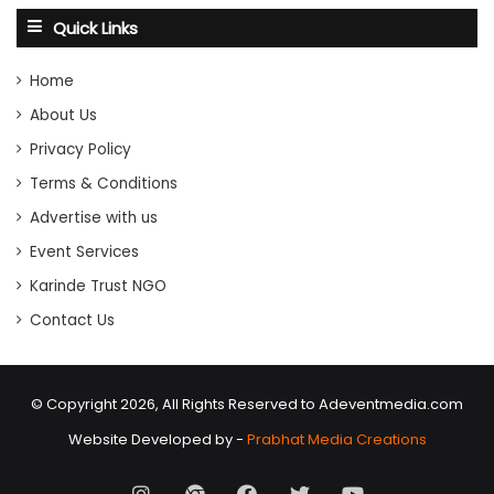
Quick Links
Home
About Us
Privacy Policy
Terms & Conditions
Advertise with us
Event Services
Karinde Trust NGO
Contact Us
© Copyright 2026, All Rights Reserved to Adeventmedia.com
Website Developed by -
Prabhat Media Creations
Instagram
AD
Facebook
X
Youtube