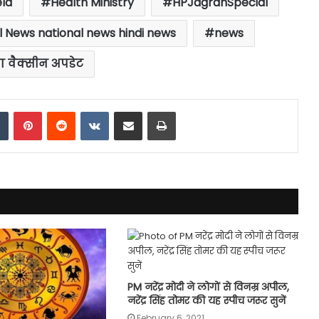
eld
Health Ministry
HPJagranSpecial
l News national news hindi news
news
ा वैक्सीन अपडेट
dIn
Tumblr
Pinterest
Reddit
VKontakte
Share via Email
Print
PM नरेंद्र मोदी ने लोगों से विनम्र अपील,
नरेंद्र सिंह तोमर की यह स्पीच जरूर सुनें
February 6, 2021