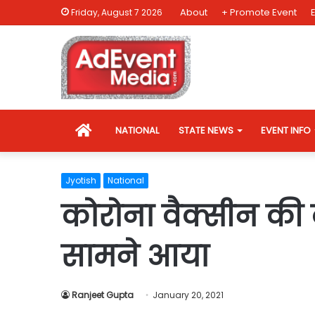
About
+ Promote Event
Friday, August 7 2026
HOME
NATIONAL
STATE NEWS
EVENT INFO
Jyotish
National
कोरोना वैक्सीन की 
सामने आया
Ranjeet Gupta
January 20, 2021