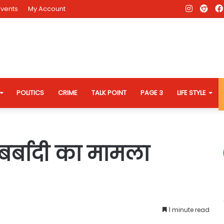
Instagr
AD
Events
My Account
Eve
Web
POLITICS
CRIME
TALK POINT
PAGE 3
LIFE STYLE
बर्बादी का मामला
1 minute read