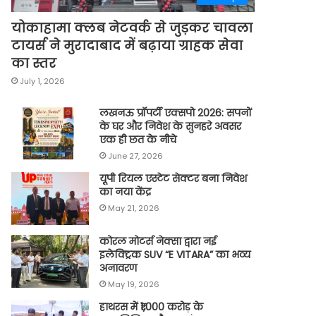
योकाहामा क्लब नेटवर्क से जुड़कर चावला
टायर्स ने मुरादाबाद में बढ़ाया ग्राहक सेवा
का स्तर
July 1, 2026
लखनऊ प्रॉपर्टी एक्सपो 2026: सपनों
के घर और निवेश के सुनहरे अवसर
एक ही छत के नीचे
June 27, 2026
यूपी रियल एस्टेट सेक्टर बना निवेश
का नया केंद्र
May 21, 2026
कोरल मोटर्स नेक्सा द्वारा नई
इलेक्ट्रिक SUV “E VITARA” का भव्य
अनावरण
May 19, 2026
हाथरस में ₹1,000 करोड़ के