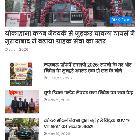
Biz & Expo
योकाहामा क्लब नेटवर्क से जुड़कर चावला टायर्स ने
मुरादाबाद में बढ़ाया ग्राहक सेवा का स्तर
July 1, 2026
लखनऊ प्रॉपर्टी एक्सपो 2026: सपनों के घर और
निवेश के सुनहरे अवसर एक ही छत के नीचे
June 27, 2026
यूपी रियल एस्टेट सेक्टर बना निवेश का नया केंद्र
May 21, 2026
कोरल मोटर्स नेक्सा द्वारा नई इलेक्ट्रिक SUV “E
VITARA” का भव्य अनावरण
May 19, 2026