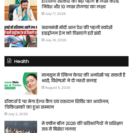
हरियाणा सरकार की बड़ी पहल: ₹5 लाख करोड़
निवेश और 10 लाख रोजगार का लक्ष्य
July 17, 2026
प्रधानमंत्री मोदी आज देश की पहली स्वदेशी
हाइड्रोजन ट्रेन को दिखाएंगे हरी झंडी
July 16, 2026
Health
मानसून में स्किन केयर की अनदेखी पड़ सकती है
भारी, विशेषज्ञों ने दी जरूरी सलाह
August 5, 2026
डॉक्टर्स डे पर मेगा हेल्थ कैंप एवं रक्तदान शिविर का आयोजन,
चिकित्सकों का हुआ सम्मान
July 2, 2026
मे क्वीन बॉल 2026 की प्रतिभागियों ने प्रशिक्षण
सत्र में बिखेरा जलवा