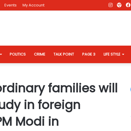
Instagr
AD
Events
My Account
Eve
Web
POLITICS
CRIME
TALK POINT
PAGE 3
LIFE STYLE
rdinary families will
udy in foreign
 PM Modi in