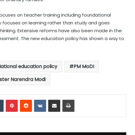
focuses on teacher training including foundational
y focuses on learning rather than study and goes
hinking. Extensive reforms have also been made in the
essment. The new education policy has shown a way to
ational education policy
PM MoDI
ister Narendra Modi
dIn
Tumblr
Pinterest
Reddit
VKontakte
Share via Email
Print