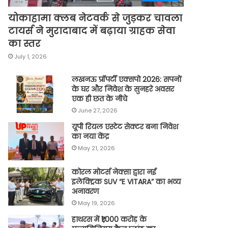
योकाहामा क्लब नेटवर्क से जुड़कर चावला
टायर्स ने मुरादाबाद में बढ़ाया ग्राहक सेवा
का स्तर
July 1, 2026
लखनऊ प्रॉपर्टी एक्सपो 2026: सपनों
के घर और निवेश के सुनहरे अवसर
एक ही छत के नीचे
June 27, 2026
यूपी रियल एस्टेट सेक्टर बना निवेश
का नया केंद्र
May 21, 2026
कोरल मोटर्स नेक्सा द्वारा नई
इलेक्ट्रिक SUV “E VITARA” का भव्य
अनावरण
May 19, 2026
हाथरस में ₹1,000 करोड़ के