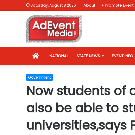
About
+ Promote Event
Saturday, August 8 2026
HOME
NATIONAL
STATE NEWS
EVENT INFO
Government
Now students of o
also be able to st
universities,says