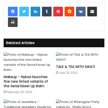
LinkedIn
Tumblr
Pinterest
Reddit
VKontakte
Share via Email
Print
Related Articles
TALK & TEA WITH SWATI
July 23, 2020
Makeup – Nykaa launches
five new tinted variants of
the Serial Kisser Lip Balm
February 25, 2023