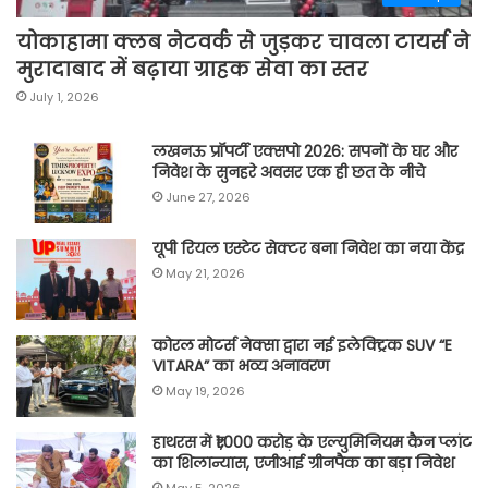
योकाहामा क्लब नेटवर्क से जुड़कर चावला टायर्स ने
मुरादाबाद में बढ़ाया ग्राहक सेवा का स्तर
July 1, 2026
लखनऊ प्रॉपर्टी एक्सपो 2026: सपनों के घर और
निवेश के सुनहरे अवसर एक ही छत के नीचे
June 27, 2026
यूपी रियल एस्टेट सेक्टर बना निवेश का नया केंद्र
May 21, 2026
कोरल मोटर्स नेक्सा द्वारा नई इलेक्ट्रिक SUV “E
VITARA” का भव्य अनावरण
May 19, 2026
हाथरस में ₹1,000 करोड़ के एल्युमिनियम कैन प्लांट
का शिलान्यास, एजीआई ग्रीनपैक का बड़ा निवेश
May 5, 2026