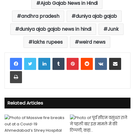
Ajab Gajab News in Hindi
andhra pradesh
duniya ajab gajab
duniya ajab gajab news in hindi
Junk
lakhs rupees
weird news
LinkedIn
Tumblr
Pinterest
Reddit
VKontakte
Share via Email
Print
Related Articles