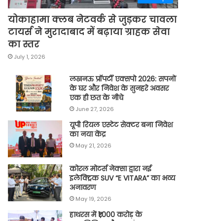
योकाहामा क्लब नेटवर्क से जुड़कर चावला
टायर्स ने मुरादाबाद में बढ़ाया ग्राहक सेवा
का स्तर
July 1, 2026
लखनऊ प्रॉपर्टी एक्सपो 2026: सपनों
के घर और निवेश के सुनहरे अवसर
एक ही छत के नीचे
June 27, 2026
यूपी रियल एस्टेट सेक्टर बना निवेश
का नया केंद्र
May 21, 2026
कोरल मोटर्स नेक्सा द्वारा नई
इलेक्ट्रिक SUV “E VITARA” का भव्य
अनावरण
May 19, 2026
हाथरस में ₹1,000 करोड़ के