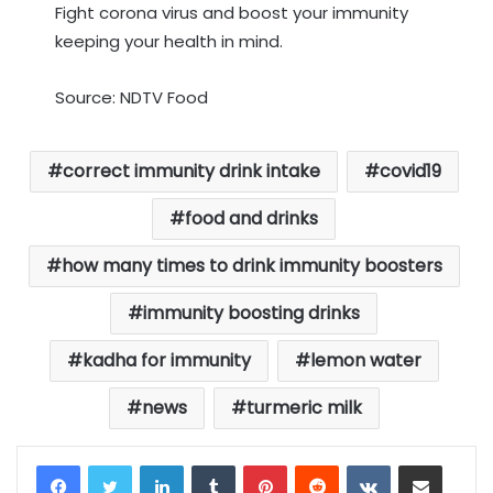
Fight corona virus and boost your immunity
keeping your health in mind.
Source: NDTV Food
correct immunity drink intake
covid19
food and drinks
how many times to drink immunity boosters
immunity boosting drinks
kadha for immunity
lemon water
news
turmeric milk
LinkedIn
Tumblr
Pinterest
Reddit
VKontakte
Share via Email